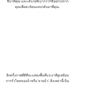
ชี้มาที่คุณ และเส้นใยที่เบากว่าก็ชี้ออกไปจาก
คุณเพื่อสะท้อนแสงกลับมาที่คุณ. 
อีกครั้งภาพที่ดีที่จะแสดงพื้นที่แรเงาที่ดูเหมือน
การรั่วไหลของน้ําหรือ 'ลายน้ํา'. สิ่งเหล่านี้เป็น
ลักษณะถาวรของพรมของคุณในขณะนี้ และ
ไม่มีการแปรงหรือทําความสะอาดใดๆ เลยที่
จะทําให้พรมนั่งตรงบริเวณฐานของพรม! มัน
เป็นปรากฏการณ์ที่แปลกแต่พบได้ทั่วไปอย่างไม่