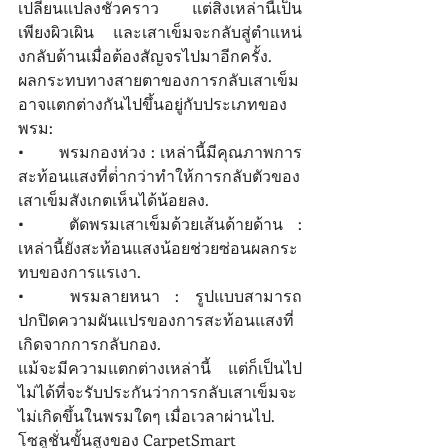
เปลี่ยนแปลงชั่วคราว แต่สิ่งเหล่านี้เป็น
เพียงผิวเผิน และเสาเข็มจะกลับสู่ตําแหน่
งกลับด้านเมื่อต้องสัญจรไปมาอีกครั้ง. 
ผลกระทบทางสายตาของการกลับเสาเข็ม
อาจแตกต่างกันไปขึ้นอยู่กับประเภทของ
พรม: 
•	พรมกองห่วง : เหล่านี้มีคุณภาพการ
สะท้อนแสงที่ต่ํากว่าทําให้การกลับตัวของ
เสาเข็มสังเกตเห็นได้น้อยลง. 
•	ตัดพรมเสาเข็มด้วยเส้นด้ายด้าน : 
เหล่านี้ยังสะท้อนแสงน้อยช่วยซ่อนผลกระ
ทบของการแรเงา. 
•	พรมลายหนา : รูปแบบสามารถ
ปกปิดความผันแปรของการสะท้อนแสงที่
เกิดจากการกลับกอง. 
แม้จะมีความแตกต่างเหล่านี้ แต่ก็เป็นไป
ไม่ได้ที่จะรับประกันว่าการกลับเสาเข็มจะ
ไม่เกิดขึ้นในพรมใดๆ เมื่อเวลาผ่านไป.
โซลูชั่นขั้นสูงของ CarpetSmart 