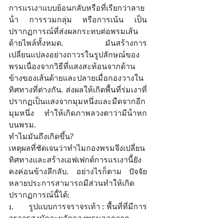
การแรเงาแบบย้อนกลับหรือที่เรียกว่าลาย
น้ํา การรวมกลุ่ม หรือการเน้น เป็น
ปรากฏการณ์ที่ส่งผลกระทบต่อพรมเส้น
ด้ายไพล์ทั้งหมด. มันสร้างการ
เปลี่ยนแปลงอย่างถาวรในรูปลักษณ์ของ
พรมเนื่องจากวิธีที่แสงสะท้อนจากด้าน
ข้างของเส้นด้ายและปลายเมื่อกองวางใน
ทิศทางที่ต่างกัน. ส่งผลให้เกิดพื้นที่ร่มเงาที่
ปรากฏเป็นแสงจากมุมหนึ่งและมืดจากอีก
มุมหนึ่ง ทําให้เกิดภาพลวงตาว่ามีน้ําหก
บนพรม. 
ทําไมมันถึงเกิดขึ้น? 
เหตุผลที่ชัดเจนว่าทําไมกองพรมจึงเปลี่ยน
ทิศทางและสร้างเอฟเฟกต์การแรเงานี้ยัง
คงค่อนข้างลึกลับ. อย่างไรก็ตาม ปัจจัย
หลายประการสามารถมีส่วนทําให้เกิด
ปรากฏการณ์นี้ได้: 
1.	รูปแบบการจราจรเท้า : พื้นที่ที่มีการ
จราจรสูงมักจะผลักกองพรมออกจาก